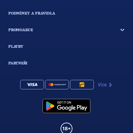
PODMÍNKY A PRAVIDLA
PROMOAKCE
PLATBY
PARTNEŘI
Více