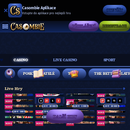
Casombie Aplikace
OTEVŘÍT
Vstupte do aplikace pro nejlepší hru
PŘIHLÁŠENÍ
REGISTRACE
CASINO
LIVE CASINO
SPORT
POSKYTOVATELÉ
TOP
THE BETTER PLAT
Live Hry
NOVÉ
NOVÉ
NOVÉ
8
21
4
3
27
35
15
8
NOVÉ
NOVÉ
NOVÉ
NOVÉ
7 / 7
0,10 € - 20 000 €
50,00 € - 5 000 €
0,10 € - 20 000 €
NOVÉ
25
26
20
34
18
26
36
10
0,20 € - 500 €
0,10 € - 4 600 €
NOVÉ
NOVÉ
30
23
8
1
32
29
36
9
DALŠÍ HRY
0,20 € - 4 500 €
NOVÉ
NOVÉ
1
1
14
26
29
28
15
13
NOVÉ
NOVÉ
NOVÉ
NOVÉ
32
2
21
8
6
34
23
18