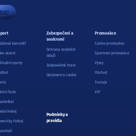
CHAT
port
Zabezpečení a
Promoakce
soukromí
ázková kancelář
Casino promoakce
Ochrana osobních
ive sázení
Sportovní promoakce
údajů
irtuální sporty
Výzvy
Zodpovědné hraní
otbal
Obchod
Oznámení o cookie
enis
Turnaje
tolní Tenis
VIP
asketbal
ední Hokej
Podmínky a
pravidla
mericky Fotbal
aseball