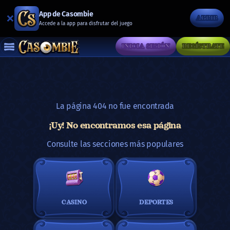
App de Casombie
ABRIR
Accede a la app para disfrutar del juego
INICIA SESIÓN
REGÍSTRATE
La página 404 no fue encontrada
¡Uy! No encontramos esa página
Consulte las secciones más populares
CASINO
DEPORTES