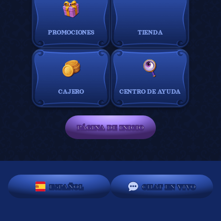
PROMOCIONES
TIENDA
CAJERO
CENTRO DE AYUDA
PÁGINA DE INICIO
ESPAÑOL
CHAT EN VIVO