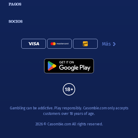
PAGOS
SOCIOS
Más
Gambling can be addictive. Play responsibly. Casombie.com only accepts
customers over 18 years of age.
2026 © Casombie.com All rights reserved.