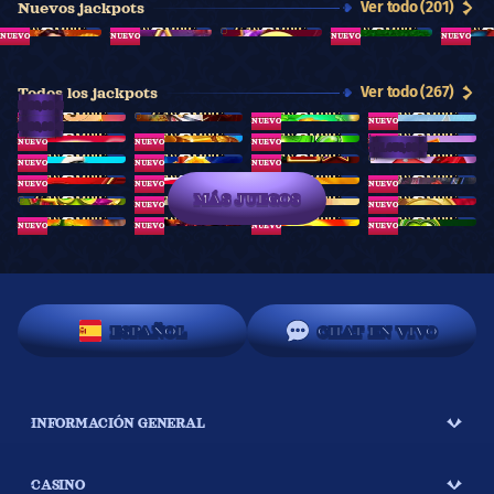
Ver todo (201)
Nuevos jackpots
NUEVO
NUEVO
NUEVO
NUEVO
Ver todo (267)
Todos los jackpots
5969,66 €
NUEVO
NUEVO
NUEVO
5969,66 €
NUEVO
NUEVO
NUEVO
NUEVO
171.056,33 €
NUEVO
NUEVO
NUEVO
NUEVO
NUEVO
NUEVO
NUEVO
MÁS JUEGOS
NUEVO
NUEVO
NUEVO
NUEVO
NUEVO
NUEVO
NUEVO
ESPAÑOL
CHAT EN VIVO
INFORMACIÓN GENERAL
CASINO