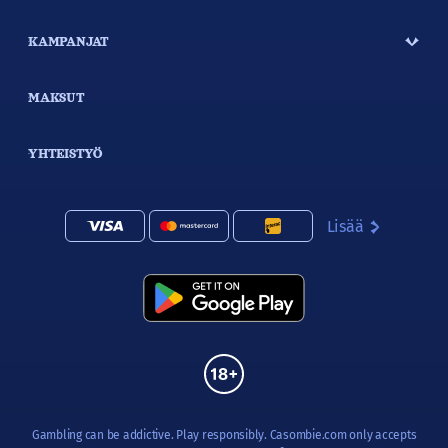
KAMPANJAT
MAKSUT
YHTEISTYÖ
Lisää
Gambling can be addictive. Play responsibly. Casombie.com only accepts