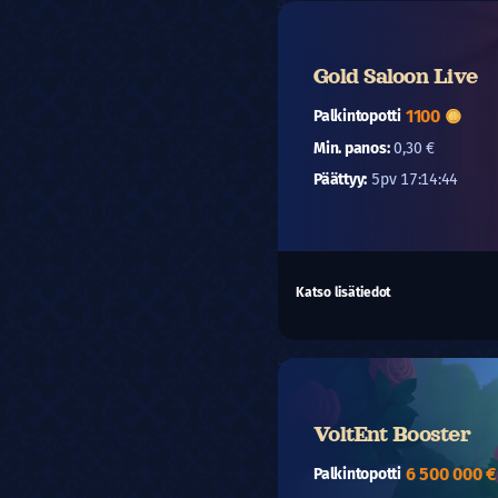
Gold Saloon Live
1100
Palkintopotti
Min. panos:
0,30 €
Päättyy:
5pv 17:14:44
Katso lisätiedot
VoltEnt Booster
6 500 000 €
Palkintopotti