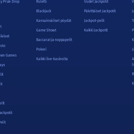
y Prize Drop
Ruletti
Uudet Jackpotit
V
Blackjack
Päivittäiset Jackpotit
J
Kansainväliset pöydät
Jackpot-pelit
T
t
Game Showt
Kaikki Jackpotit
P
iiviset
Baccarat ja noppapelit
K
sto
Pokeri
J
rown Games
Kaikki live-kasinolta
A
J
ays
B
lit
K
it
lit
Jackpotit
elit