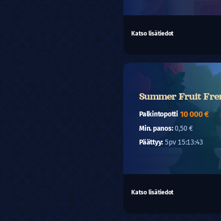
Katso lisätiedot
Summer Fruit Fre
10 000 €
Palkintopotti
Min. panos:
0,50 €
Päättyy:
5pv 15:13:43
Katso lisätiedot