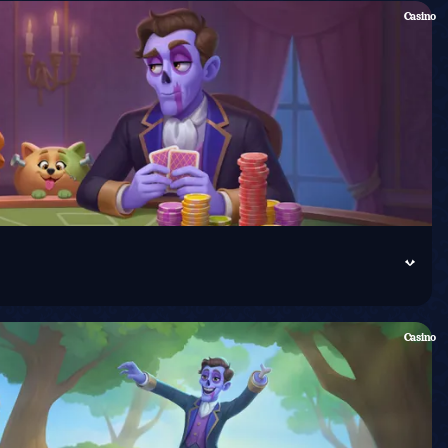
Casino
Casino