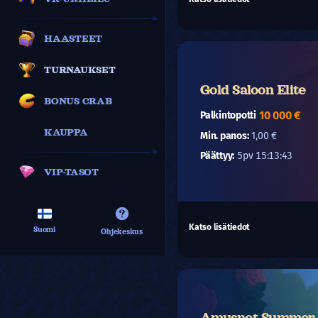
HAASTEET
TURNAUKSET
Gold Saloon Elite
BONUS CRAB
10 000 €
Palkintopotti
KAUPPA
Min. panos:
1,00 €
Päättyy:
5pv 15:13:43
VIP-TASOT
Katso lisätiedot
Suomi
Ohjekeskus
Amusnet Summer 