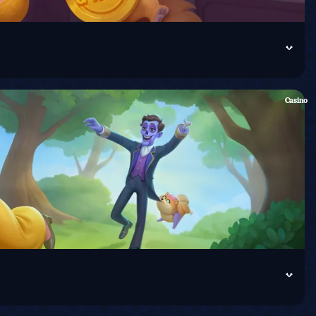
Casino