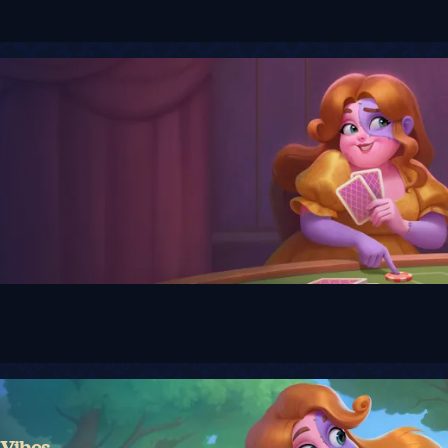
Vibes