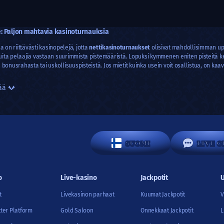
: Paljon mahtavia kasinoturnauksia
 on riittävästi kasinopelejä, jotta
nettikasinoturnaukset
olisivat mahdollisimman upei
uita pelaajia vastaan suurimmista pistemääristä. Lopuksi kymmenen eniten pisteitä ke
onusrahasta tai uskollisuuspisteistä. Jos mietit kuinka usein voit osallistua, on kaava 
in. Kannattaa silti lukea käyttöehdot huolella, sillä sieltä löydät parhaat tiedot, oli
ää
ä, mikä on Live Casino?
lut konseptista nimeltä Live Casino? Juttu on yksinkertainen. Koko idea on se, että v
kean kasinon tiloissa. Pysyt siis kotona, mutta voit jutella oikeiden jakajien kanssa
, rulettia ja muita mahtavia pelejä reaaliajassa. Eikä siinä vielä kaikki! Tältä sivulta l
n muutkin kisat, mutta vain näissä tietyntyyppisissä peleissä. Näin voit voittaa sekä jät
SUOMI
LIVE 
lpailla!
tietää, mitä ovat
kasinon kolikkopeliturnaukset
, kannattaa ehkä lopettaa artikkelien
o
Live-kasino
Jackpotit
U
eilla itse kuin luottaa muiden mielipiteisiin. Mitä vielä odotat? Onnea matkaan ja pid
 askeleen päässä mestaruudesta!
t
Livekasinon parhaat
Kuumat Jackpotit
V
ter Platform
Gold Saloon
Onnekkaat Jackpotit
L