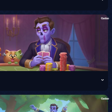
Casino
Casino