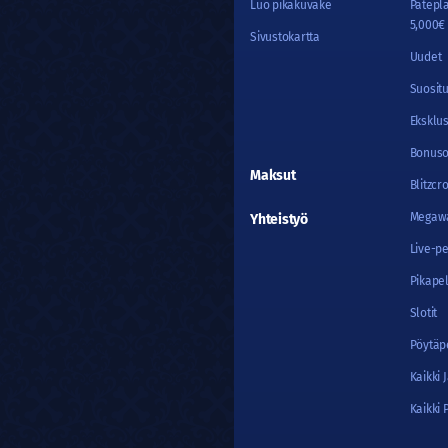
Luo pikakuvake
Patepla
5,000€
Sivustokartta
Uudet
Suositu
Eksklus
Bonuso
Maksut
Blitzc
Megaw
Yhteistyö
Live-pe
Pikapel
Slotit
Pöytäpe
Kaikki 
Kaikki P