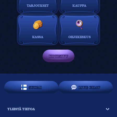
TARJOUKSET
KAUPPA
KASSA
OHJEKESKUS
KOTISIVU
SUOMI
LIVE CHAT
YLEISTÄ TIETOA