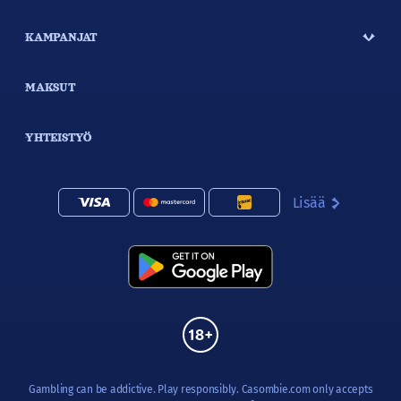
KAMPANJAT
MAKSUT
YHTEISTYÖ
Lisää
Gambling can be addictive. Play responsibly. Casombie.com only accepts