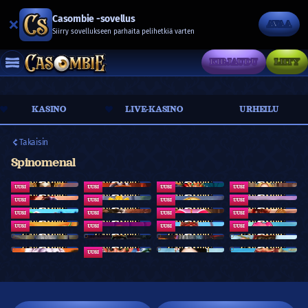
Casombie -sovellus
AVAA
Siirry sovellukseen parhaita pelihetkiä varten
KIRJAUDU
LIITY
KASINO
LIVE-KASINO
URHEILU
Takaisin
Spinomenal
UUSI
UUSI
UUSI
UUSI
UUSI
UUSI
UUSI
UUSI
UUSI
UUSI
UUSI
UUSI
UUSI
UUSI
UUSI
UUSI
UUSI