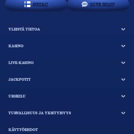
SUOMI
LIVE CHAT
YLEISTÄ TIETOA
KASINO
LIVE-KASINO
JACKPOTIT
URHEILU
TURVALLISUUS JA YKSITYISYYS
KÄYTTÖEHDOT