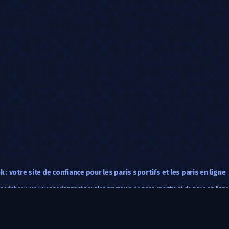
 votre site de confiance pour les paris sportifs et les paris en ligne
rtsbook, un lieu passionnant pour les amateurs de paris sportifs et de paris en ligne
pes et athlètes préférés, vous êtes au bon endroit. Chez Casombie, nous proposons un
tives, des cotes compétitives et une interface conviviale pour améliorer votre expérie
s de paris sportifs