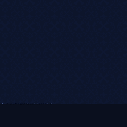
. Si vous êtes passionné de sport et
e plateforme exaltante qui combine une
nce de pari.