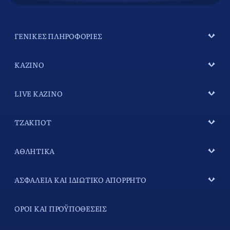
ΓΕΝΙΚΈΣ ΠΛΗΡΟΦΟΡΊΕΣ
ΚΑΖΊΝΟ
LIVE ΚΑΖΊΝΟ
ΤΖΆΚΠΟΤ
ΑΘΛΗΤΙΚΆ
ΑΣΦΆΛΕΙΑ ΚΑΙ ΙΔΙΩΤΙΚΌ ΑΠΌΡΡΗΤΟ
ΌΡΟΙ ΚΑΙ ΠΡΟΫΠΟΘΈΣΕΙΣ