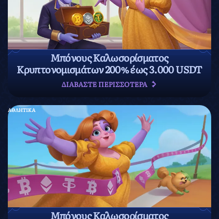
Μπόνους Καλωσορίσματος
Κρυπτονομισμάτων 200% έως 3.000 USDT
ΔΙΑΒΆΣΤΕ ΠΕΡΙΣΣΌΤΕΡΑ
ΑΘΛΗΤΙΚΆ
Μπόνους Καλωσορίσματος