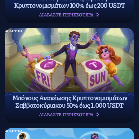
Κρυπτονομισμάτων 100% έως 200 USDT
ΔΙΑΒΆΣΤΕ ΠΕΡΙΣΣΌΤΕΡΑ
ΑΘΛΗΤΙΚΆ
Μπόνους Ανανέωσης Κρυπτονομισμάτων
Σαββατοκύριακου 50% έως 1.000 USDT
ΔΙΑΒΆΣΤΕ ΠΕΡΙΣΣΌΤΕΡΑ
ΑΘΛΗΤΙΚΆ