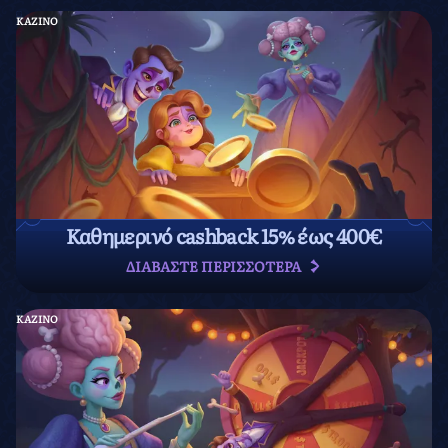
ΚΑΖΊΝΟ
Καθημερινό cashback 15% έως 400€
ΔΙΑΒΆΣΤΕ ΠΕΡΙΣΣΌΤΕΡΑ
ΚΑΖΊΝΟ