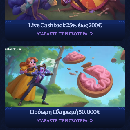
Live Cashback 25% έως 200€
ΔΙΑΒΆΣΤΕ ΠΕΡΙΣΣΌΤΕΡΑ
ΑΘΛΗΤΙΚΆ
Πρόωρη Πληρωμή 50.000€
ΔΙΑΒΆΣΤΕ ΠΕΡΙΣΣΌΤΕΡΑ