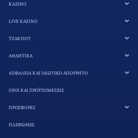
προσωπικές προτιμήσεις και στόχους. Κατανοούμε τις ανάγκες σας,
ΚΑΖΊΝΟ
επομένως σας προσφέρουμε την ευελιξία να επιλέξετε την προσφορά καζίνο ή
στοιχηματικού βιβλίου που σας ταιριάζει καλύτερα. Με τις προσφορές καζίνο
online μας, οι παίκτες μπορούν να αποκτήσουν αποκλειστικά πλεονεκτήματα
LIVE ΚΑΖΊΝΟ
όπως προσφορές cashback, εξατομικευμένες ανταμοιβές, μπόνους
κατάθεσης, κεφάλαια καζίνο και μπόνους στοιχημάτων. Τα προγράμματα
επιβράβευσης πιστότητας καζίνο ενθαρρύνουν τους παίκτες να παραμείνουν
ΤΖΆΚΠΟΤ
με ένα καζίνο μακροπρόθεσμα, ενώ λαμβάνουν επιπλέον πλεονεκτήματα
κατά τη διάρκεια του ταξιδιού τους.
ΑΘΛΗΤΙΚΆ
Προσφορές κινητού καζίνο
Προσφέρουμε τακτικά προσφορές κινητού καζίνο σε όλους τους παίκτες
ΑΣΦΆΛΕΙΑ ΚΑΙ ΙΔΙΩΤΙΚΌ ΑΠΌΡΡΗΤΟ
κινητού καζίνο μας. Αυτές οι προσφορές καζίνο συχνά περιλαμβάνουν
ενδιαφέροντες ανταμοιβές, θεματικά δωρεάν περιστροφές, μπόνους
κατάθεσης και κληρώσεις βραβείων.
ΌΡΟΙ ΚΑΙ ΠΡΟΫΠΟΘΈΣΕΙΣ
Προσφορές live καζίνο
ΠΡΟΣΦΟΡΈΣ
Έχετε ποτέ αισθανθεί την ανάγκη να ζήσετε τον ενθουσιασμό ενός καζίνο,
αλλά δεν ενδιαφέρεστε να πάτε εκεί; Στο Casombie, το live καζίνο μας
προσφέρει μια συνδυασμένη αίσθηση απλότητας και στυλ. Ανακαλύψτε τον
ΠΛΗΡΩΜΈΣ
ενθουσιασμό του παίξιμου live πόκερ, live ρουλέτας και άλλων
συναρπαστικών παιχνιδιών καζίνο τύχης εδώ, όπου μπορείτε να
αλληλεπιδράσετε με ζωντανούς dealers. Αξιοποιήστε την εμπειρία του καζίνο