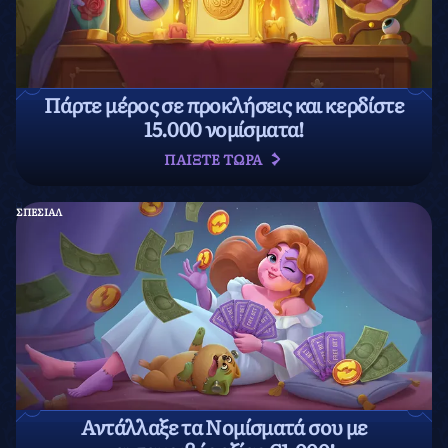
Πάρτε μέρος σε προκλήσεις και κερδίστε
15.000 νομίσματα!
ΠΑΙΞΤΕ ΤΩΡΑ
ΣΠΈΣΙΑΛ
Αντάλλαξε τα Νομίσματά σου με