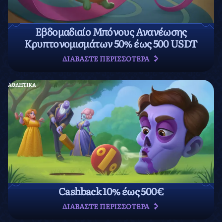
Εβδομαδιαίο Μπόνους Ανανέωσης
Κρυπτονομισμάτων 50% έως 500 USDT
ΔΙΑΒΆΣΤΕ ΠΕΡΙΣΣΌΤΕΡΑ
ΑΘΛΗΤΙΚΆ
Cashback 10% έως 500€
ΔΙΑΒΆΣΤΕ ΠΕΡΙΣΣΌΤΕΡΑ