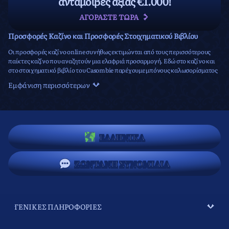
ανταμοιβές αξίας €1.000!
ΑΓΟΡΑΣΤΕ ΤΩΡΑ
Προσφορές Καζίνο και Προσφορές Στοιχηματικού Βιβλίου
Οι προσφορές καζίνο online συνήθως εκτιμώνται από τους περισσότερους
παίκτες καζίνο που αναζητούν μια ελαφριά προσαρμογή. Εδώ στο καζίνο και
στο στοιχηματικό βιβλίο του Casombie παρέχουμε μπόνους καλωσορίσματος
για νέους παίκτες, καθώς και πολλές προσφορές καζίνο και προσφορές
Εμφάνιση περισσότερων
στοιχηματικού βιβλίου για να κρατήσουμε τους παίκτες μας ενδιαφερόμενους
και πιστούς.
Μπορείτε να βρείτε την τρέχουσα λίστα μας με προσφορές καζίνο και
προσφορές στοιχηματικού βιβλίου εδώ πάνω. Μην ανησυχείτε αν
αντιμετωπίζετε δυσκολίες στην κατανόηση των λεπτομερειών μιας
ΕΛΛΗΝΙΚΆ
συγκεκριμένης προσφοράς καζίνο ή στοιχηματικού στοιχήματος, μπόνους ή
προσφοράς. Κάτω από κάθε μια από τις προσφορές μας, θα βρείτε μια σύντομη
επισκόπηση. Για πιο λεπτομερείς εξηγήσεις, επισκεφθείτε την ενότητα όρων
ΖΩΝΤΑΝΉ ΣΥΝΟΜΙΛΊΑ
και προϋποθέσεων μας. Ακολουθώντας αυτά τα βήματα, μπορείτε εύκολα να
αποκτήσετε πρόσβαση σε όλες τις απαραίτητες πληροφορίες χωρίς να
χρειαστεί να επικοινωνήσετε με την ομάδα υποστήριξής μας.
ΓΕΝΙΚΈΣ ΠΛΗΡΟΦΟΡΊΕΣ
Ποια είναι η καλύτερη προσφορά καζίνο online για εμένα;
Η επιλογή της καλύτερης προσφοράς καζίνο online για εσάς θα εξαρτηθεί από