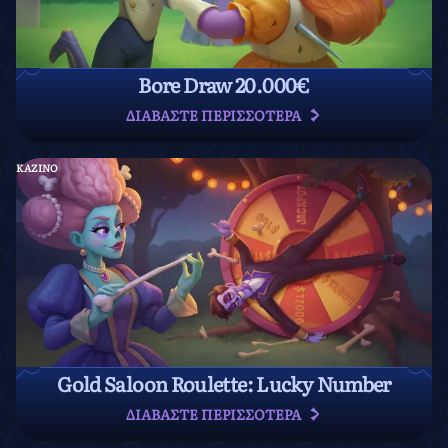
Bore Draw 20.000€
ΔΙΑΒΆΣΤΕ ΠΕΡΙΣΣΌΤΕΡΑ
ΚΑΖΊΝΟ
Gold Saloon Roulette: Lucky Number
ΔΙΑΒΆΣΤΕ ΠΕΡΙΣΣΌΤΕΡΑ