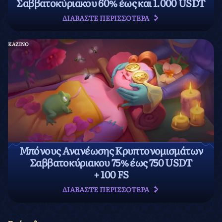
Σαββατοκύριακου 60% έως και 1.000 USDT
ΔΙΑΒΆΣΤΕ ΠΕΡΙΣΣΌΤΕΡΑ
ΚΑΖΊΝΟ
Μπόνους Ανανέωσης Κρυπτονομισμάτων
Σαββατοκύριακου 75% έως 750 USDT
+ 100 FS
ΔΙΑΒΆΣΤΕ ΠΕΡΙΣΣΌΤΕΡΑ