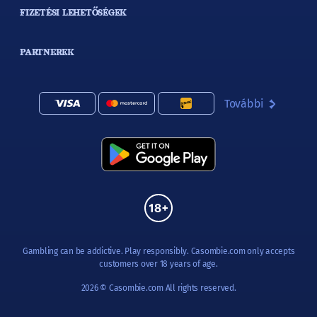
FIZETÉSI LEHETŐSÉGEK
PARTNEREK
További
Gambling can be addictive. Play responsibly. Casombie.com only accepts
customers over 18 years of age.
2026 © Casombie.com All rights reserved.