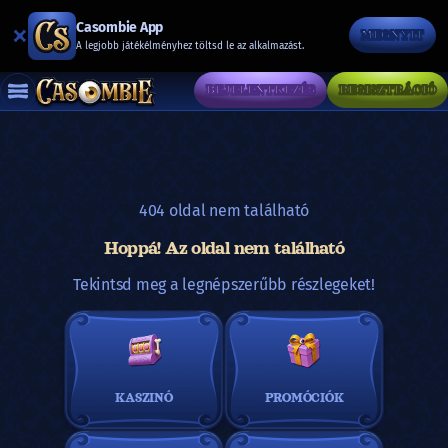
Casombie App
MEGNYIT
A legjobb játékélményhez töltsd le az alkalmazást.
BEJELENTKEZÉS
REGISZTRÁCIÓ
404 oldal nem található
Hoppá! Az oldal nem található
Tekintsd meg a legnépszerűbb részlegeket!
KASZINÓ
PROMÓCIÓK