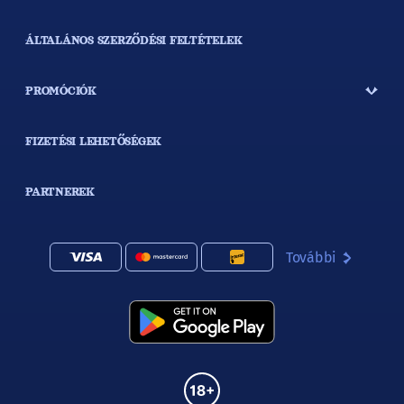
ÁLTALÁNOS SZERZŐDÉSI FELTÉTELEK
PROMÓCIÓK
FIZETÉSI LEHETŐSÉGEK
PARTNEREK
További