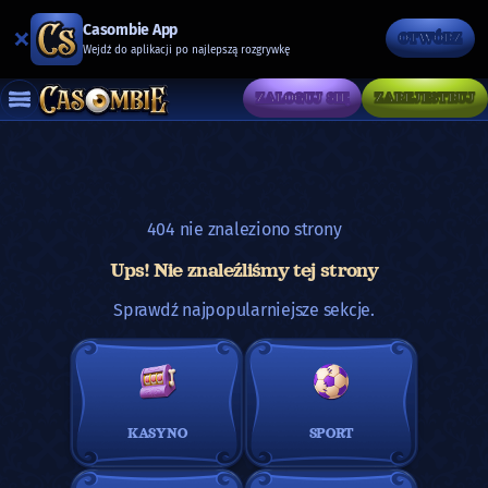
Casombie App
OTWÓRZ
Wejdź do aplikacji po najlepszą rozgrywkę
ZALOGUJ SIĘ
ZAREJESTRUJ
404 nie znaleziono strony
Ups! Nie znaleźliśmy tej strony
Sprawdź najpopularniejsze sekcje.
KASYNO
SPORT