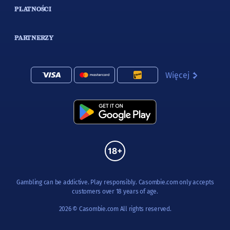
PŁATNOŚCI
PARTNERZY
Więcej
Gambling can be addictive. Play responsibly. Casombie.com only accepts
customers over 18 years of age.
2026 © Casombie.com All rights reserved.