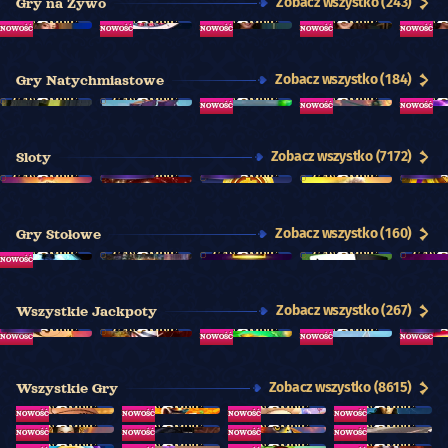
Zobacz wszystko (243)
Gry na Żywo
NOWOŚĆ
NOWOŚĆ
NOWOŚĆ
NOWOŚĆ
NOWOŚĆ
Zobacz wszystko (184)
Gry Natychmiastowe
NOWOŚĆ
NOWOŚĆ
NOWOŚĆ
Zobacz wszystko (7172)
Sloty
129 232,51 €
1539,84 €
1539,84 €
Zobacz wszystko (160)
Gry Stołowe
NOWOŚĆ
Zobacz wszystko (267)
Wszystkie Jackpoty
1539,84 €
1539,84 €
NOWOŚĆ
NOWOŚĆ
NOWOŚĆ
NOWOŚĆ
Zobacz wszystko (8615)
Wszystkie Gry
NOWOŚĆ
NOWOŚĆ
NOWOŚĆ
NOWOŚĆ
NOWOŚĆ
NOWOŚĆ
NOWOŚĆ
NOWOŚĆ