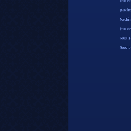
Jeux en
Jeux i
Machin
Jeux de
Tous le
Tous le