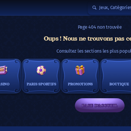
Jeux, Catégorie
Page 404 non trouvée
Oups ! Nous ne trouvons pas c
Consultez les sections les plus popul
SINO
PARIS SPORTIFS
PROMOTIONS
BOUTIQUE
PAGE D'ACCUEIL