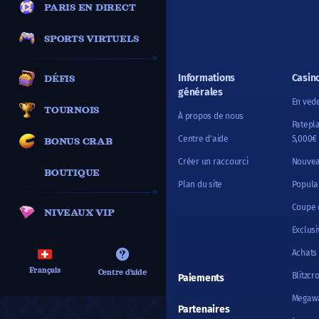
PARIS EN DIRECT
SPORTS VIRTUELS
Informations
Casin
DÉFIS
générales
En ved
TOURNOIS
À propos de nous
Patepla
Centre d'aide
5,000€
BONUS CRAB
Créer un raccourci
Nouvea
BOUTIQUE
Plan du site
Popula
Coupe 
NIVEAUX VIP
Exclusi
Achats
Français
Centre d'aide
Blitzc
Paiements
Megaw
Partenaires