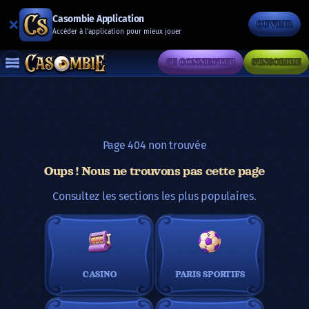
Casombie Application
OUVRIR
Accéder à l'application pour mieux jouer
SE CONNECTER
S'INSCRIRE
Page 404 non trouvée
Oups ! Nous ne trouvons pas cette page
Consultez les sections les plus populaires.
CASINO
PARIS SPORTIFS