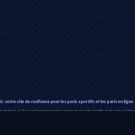
 votre site de confiance pour les paris sportifs et les paris en ligne
rtsbook, un lieu passionnant pour les amateurs de paris sportifs et de paris en ligne
pes et athlètes préférés, vous êtes au bon endroit. Chez Casombie, nous proposons un
tives, des cotes compétitives et une interface conviviale pour améliorer votre expérie
s de paris sportifs