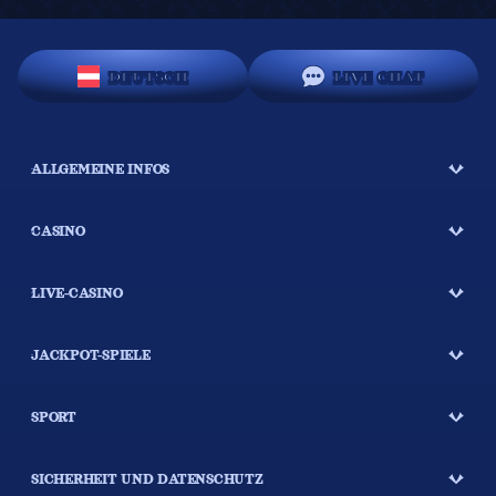
DEUTSCH
LIVE CHAT
ALLGEMEINE INFOS
CASINO
LIVE-CASINO
JACKPOT-SPIELE
SPORT
SICHERHEIT UND DATENSCHUTZ