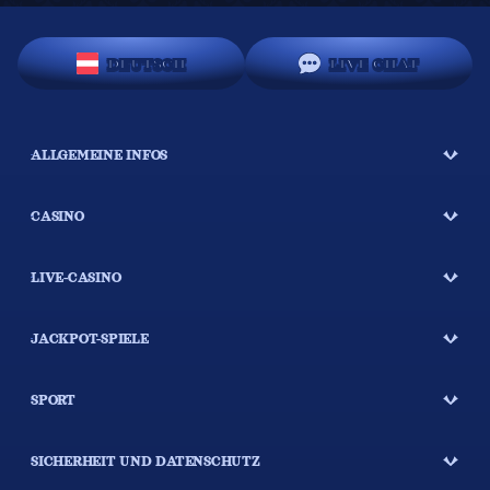
DEUTSCH
LIVE CHAT
ALLGEMEINE INFOS
CASINO
LIVE-CASINO
JACKPOT-SPIELE
SPORT
SICHERHEIT UND DATENSCHUTZ