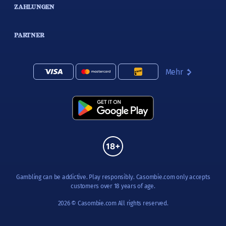
ZAHLUNGEN
PARTNER
Mehr
Gambling can be addictive. Play responsibly. Casombie.com only accepts
customers over 18 years of age.
2026 © Casombie.com All rights reserved.