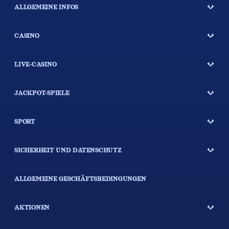
ALLGEMEINE INFOS
CASINO
LIVE-CASINO
JACKPOT-SPIELE
SPORT
SICHERHEIT UND DATENSCHUTZ
ALLGEMEINE GESCHÄFTSBEDINGUNGEN
AKTIONEN