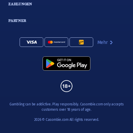
ZAHLUNGEN
PARTNER
Mehr
Gambling can be addictive. Play responsibly. Casombie.com only accepts
customers over 18 years of age.
2026 © Casombie.com All rights reserved.