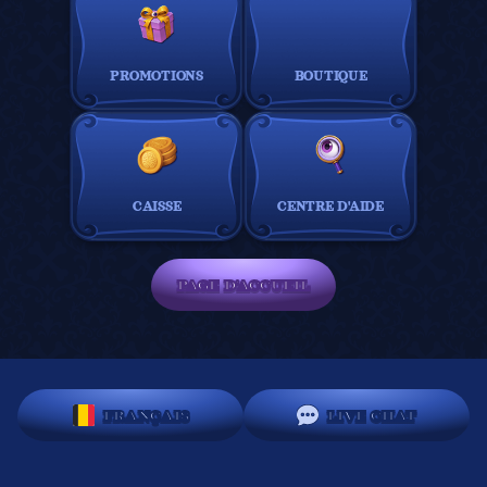
PROMOTIONS
BOUTIQUE
CAISSE
CENTRE D'AIDE
PAGE D'ACCUEIL
FRANÇAIS
LIVE CHAT