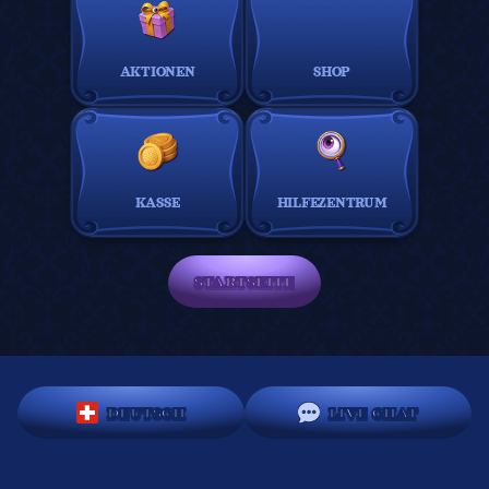
AKTIONEN
SHOP
KASSE
HILFEZENTRUM
STARTSEITE
DEUTSCH
LIVE CHAT