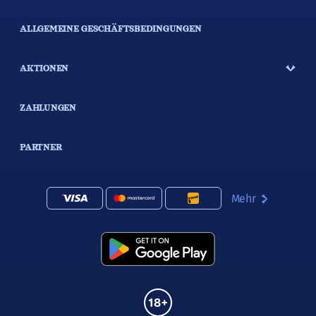
ALLGEMEINE GESCHÄFTSBEDINGUNGEN
AKTIONEN
ZAHLUNGEN
PARTNER
Mehr