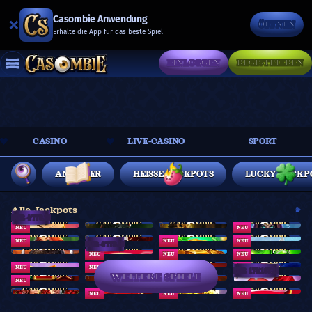
Casombie Anwendung
ÖFFNEN
Erhalte die App für das beste Spiel
EINLOGGEN
REGISTRIEREN
CASINO
LIVE-CASINO
SPORT
ANBIETER
HEISSE JACKPOTS
LUCKY JACKP
Alle Jackpots
EUR 4’778.15
NEU
NEU
NEU
NEU
NEU
EUR 4’778.15
NEU
NEU
NEU
NEU
NEU
NEU
NEU
EUR 174’187.13
WEITERE SPIELE
NEU
NEU
NEU
NEU
NEU