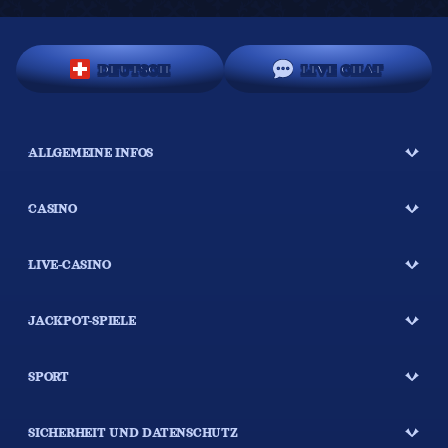
DEUTSCH
LIVE CHAT
ALLGEMEINE INFOS
CASINO
LIVE-CASINO
JACKPOT-SPIELE
SPORT
SICHERHEIT UND DATENSCHUTZ