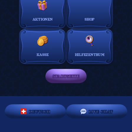
AKTIONEN
SHOP
KASSE
HILFEZENTRUM
STARTSEITE
DEUTSCH
LIVE CHAT