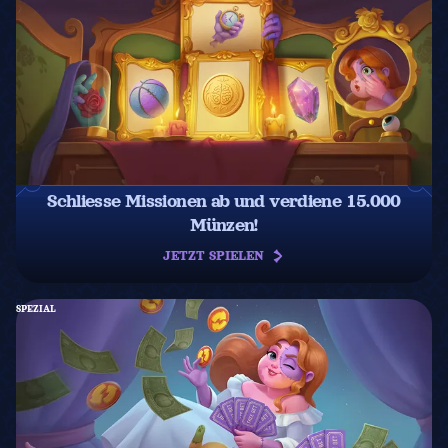
Schliesse Missionen ab und verdiene 15.000
Münzen!
JETZT SPIELEN
SPEZIAL