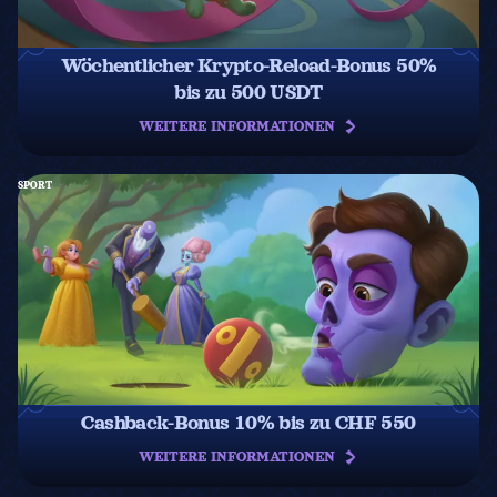
Wöchentlicher Krypto-Reload-Bonus 50%
bis zu 500 USDT
WEITERE INFORMATIONEN
SPORT
Cashback-Bonus 10% bis zu CHF 550
WEITERE INFORMATIONEN