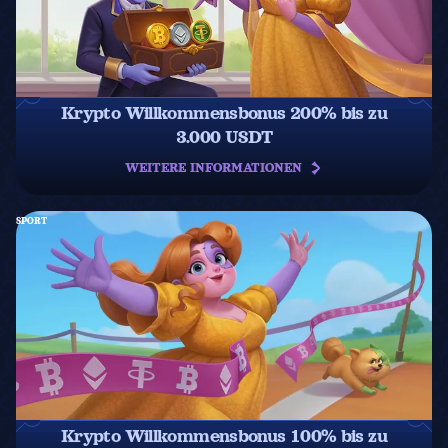
Krypto Willkommensbonus 200% bis zu
3.000 USDT
WEITERE INFORMATIONEN
SPORT
Krypto Willkommensbonus 100% bis zu