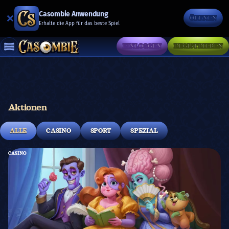
Casombie Anwendung
ÖFFNEN
Erhalte die App für das beste Spiel
EINLOGGEN
REGISTRIEREN
Aktionen
ALLE
CASINO
SPORT
SPEZIAL
CASINO