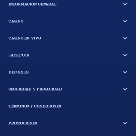
INFORMACIÓN GENERAL
CASINO
CASINO EN VIVO
JACKPOTS
DEPORTES
SEGURIDAD Y PRIVACIDAD
TÉRMINOS Y CONDICIONES
PROMOCIONES