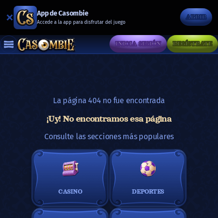
App de Casombie
ABRIR
Accede a la app para disfrutar del juego
INICIA SESIÓN
REGÍSTRATE
La página 404 no fue encontrada
¡Uy! No encontramos esa página
Consulte las secciones más populares
CASINO
DEPORTES