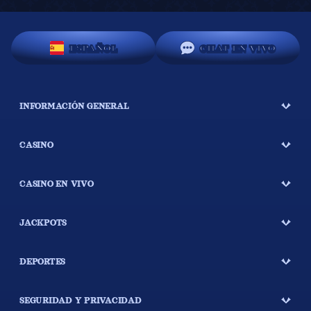
ESPAÑOL
CHAT EN VIVO
INFORMACIÓN GENERAL
CASINO
CASINO EN VIVO
JACKPOTS
DEPORTES
SEGURIDAD Y PRIVACIDAD