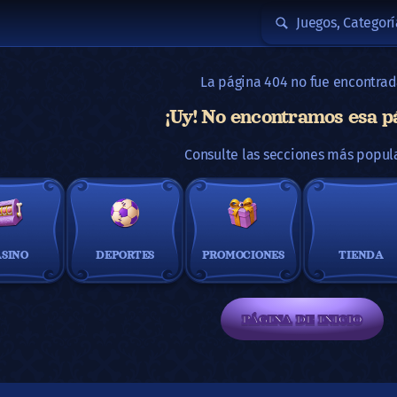
Juegos, Categor
La página 404 no fue encontra
¡Uy! No encontramos esa p
Consulte las secciones más popul
SINO
DEPORTES
PROMOCIONES
TIENDA
PÁGINA DE INICIO