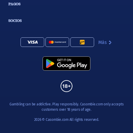
PAGOS
SOCIOS
Más
Gambling can be addictive. Play responsibly. Casombie.com only accepts
customers over 18 years of age.
2026 © Casombie.com All rights reserved.