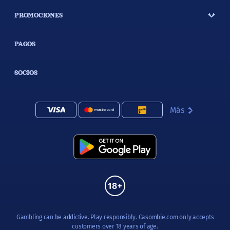
PROMOCIONES
PAGOS
SOCIOS
Más
Gambling can be addictive. Play responsibly. Casombie.com only accepts
customers over 18 years of age.