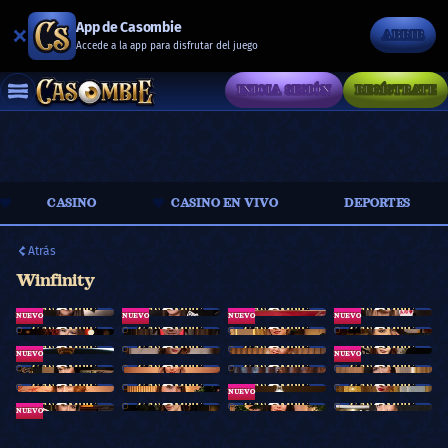
App de Casombie
ABRIR
Accede a la app para disfrutar del juego
INICIA SESIÓN
REGÍSTRATE
CASINO
CASINO EN VIVO
DEPORTES
Atrás
Winfinity
NUEVO
NUEVO
NUEVO
NUEVO
NUEVO
NUEVO
NUEVO
NUEVO