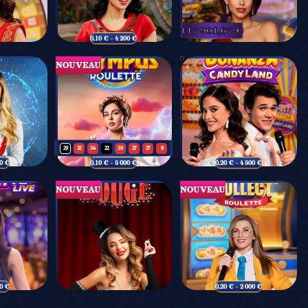
117 901,67 €
0,10 € - 4 200 €
NOUVEAU
29
32
34
22
30
27
27
9
00 €
0,10 € - 5 000 €
0,20 € - 4 500 €
33
21
15
10
23
20
14
30
34
14
4
24
NOUVEAU
NOUVEAU
00 €
0,20 € - 2 000 €