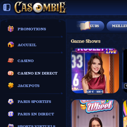
FOURNISSEURS
MEILLE
PROMOTIONS
Game Shows
ACCUEIL
CASINO
CASINO EN DIRECT
JACKPOTS
1
0,20 € - 500 €
2
1
PARIS SPORTIFS
PARIS EN DIRECT
SPORTS VIRTUELS