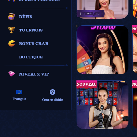
117 901,67 €
DÉFIS
N
TOURNOIS
BONUS CRAB
BOUTIQUE
NIVEAUX VIP
NOUVEAU
N
Français
Centre d'aide