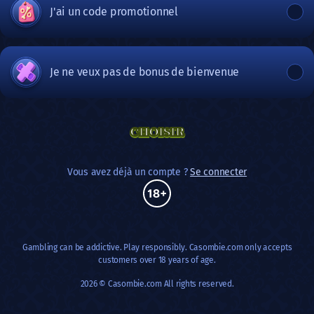
J'ai un code promotionnel
Je ne veux pas de bonus de bienvenue
CHOISIR
Vous avez déjà un compte ?
Se connecter
Gambling can be addictive. Play responsibly. Casombie.com only accepts
customers over 18 years of age.
2026 © Casombie.com All rights reserved.