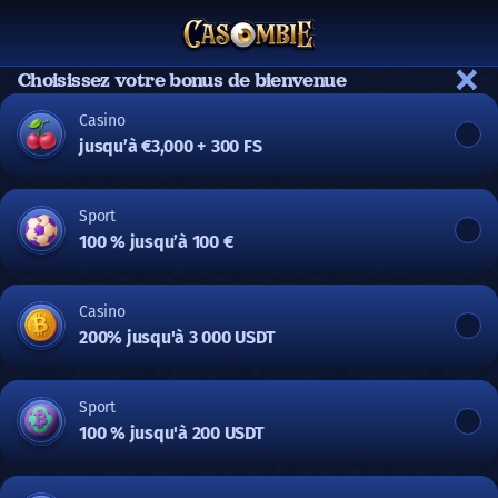
Choisissez votre bonus de bienvenue
Casino
jusqu’à €3,000 + 300 FS
Sport
100 % jusqu’à 100 €
Casino
200% jusqu'à 3 000 USDT
Sport
100 % jusqu'à 200 USDT