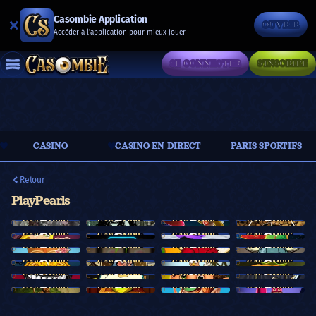
Casombie Application
OUVRIR
Accéder à l'application pour mieux jouer
SE CONNECTER
S'INSCRIRE
CASINO
CASINO EN DIRECT
PARIS SPORTIFS
Retour
PlayPearls