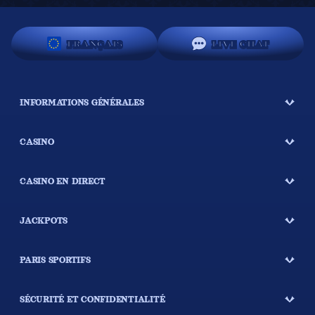
FRANÇAIS
LIVE CHAT
INFORMATIONS GÉNÉRALES
CASINO
CASINO EN DIRECT
JACKPOTS
PARIS SPORTIFS
SÉCURITÉ ET CONFIDENTIALITÉ