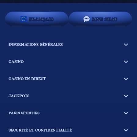
FRANÇAIS
LIVE CHAT
INFORMATIONS GÉNÉRALES
CASINO
CASINO EN DIRECT
JACKPOTS
PARIS SPORTIFS
SÉCURITÉ ET CONFIDENTIALITÉ