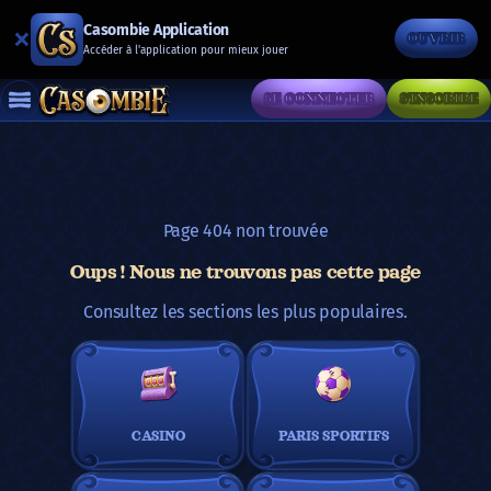
Casombie Application
OUVRIR
Accéder à l'application pour mieux jouer
SE CONNECTER
S'INSCRIRE
Page 404 non trouvée
Oups ! Nous ne trouvons pas cette page
Consultez les sections les plus populaires.
CASINO
PARIS SPORTIFS