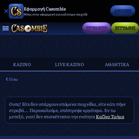
Εφαρμογή Casombie
ΆΝΟΙΞΕ
Μπες στην εφαρμογή για καλύτερο παιχνίδι
ΣΎΝΔΕΣΗ
ΕΓΓΡΑΦΉ
ΚΑΖΊΝΟ
LIVE ΚΑΖΊΝΟ
ΑΘΛΗΤΙΚΆ
Πίσω
Ουπς! Είτε δεν υπάρχουν επόμενα παιχνίδια, είτε κάτι πήγε
στραβά... Παρακαλούμε, επέστρεψε αργότερα. Εν τω
μεταξύ, γιατί δεν επισκέπτεσαι την ενότητα
Καζίνο Τμήμα