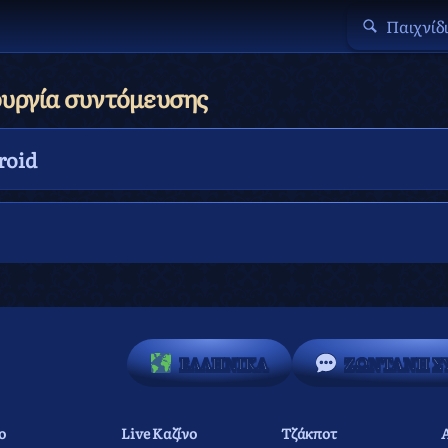
Παιχνίδ
ουργία συντόμευσης
roid
ΕΛΛΗΝΙΚΆ
ΖΩΝΤΑΝΉ Σ
ο
Live Καζίνο
Τζάκποτ