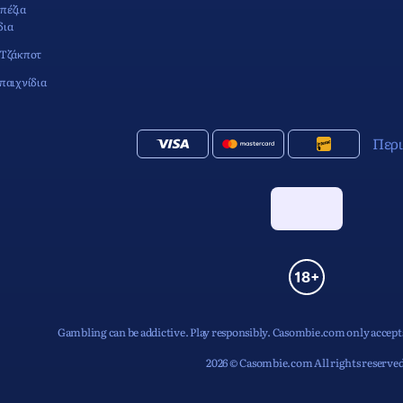
πέζια
δια
 Τζάκποτ
 παιχνίδια
Περ
Gambling can be addictive. Play responsibly. Casombie.com only accepts
2026 © Casombie.com All rights reserved