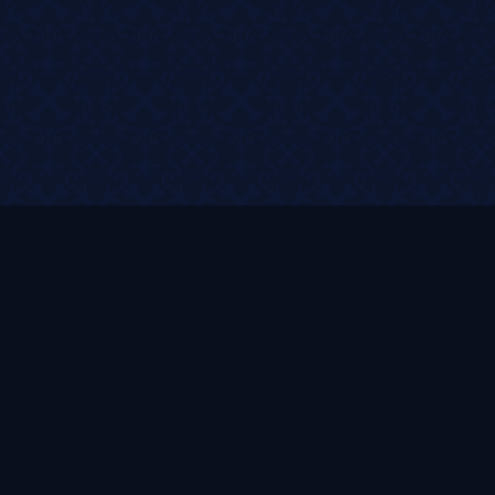
Στοιχηματικό Στοιχηματικό και Φορητό Στοιχηματικό
Καλώς ήρθατε στο online στοιχηματικό βιβλίο του Casombie, ένα
συναρπαστικό μέρος για λάτρεις του στοιχηματισμού σε αθλητικά γεγονότα
και φορητό στοιχηματικό. Έχετε έρθει στο σωστό μέρος αν είστε παθιασμένοι
με τα αθλήματα και απολαμβάνετε το στοίχημα στις αγαπημένες σας αθλητικές
Εμφάνιση περισσότερων
ομάδες και αθλητές. Στο Casombie στοιχηματικά γραφεία παρέχουμε μια
συναρπαστική πλατφόρμα που συνδυάζει διάφορες επιλογές αθλημάτων,
ανταγωνιστικές αποδόσεις και μια φιλική προς τον χρήστη διεπαφή για να
ενισχύσει την εμπειρία σας στο στοίχημα.
ΕΛΛΗΝΙΚΆ
Online Στοιχηματικό Βιβλίο και Φορητό Στοιχηματικό Βιβλίο
Στο online στοιχηματικό βιβλίο του Casombie, κατανοούμε τα ποικίλα