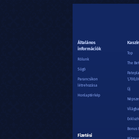
Általános
Kaszi
információk
Top
Rólunk
The Bet
Súgó
Patepla
Parancsikon
1,700,0
létrehozása
Új
Honlaptérkép
Népsze
Világb
Exkluzí
Bonus 
Fizetési
Blitzc