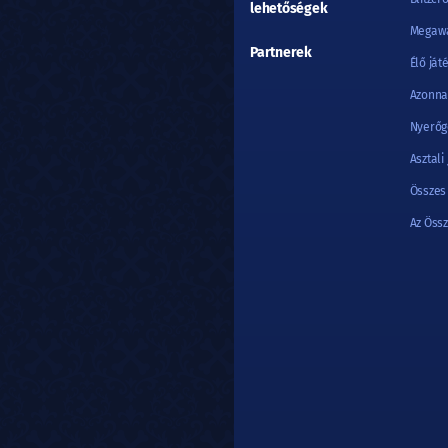
lehetőségek
Megaw
Partnerek
Élő ját
Azonnal
Nyerőg
Asztali
Összes
Az Össz