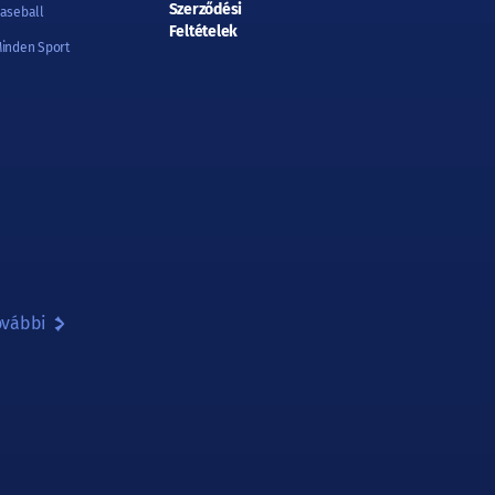
Szerződési
aseball
Feltételek
inden Sport
ovábbi