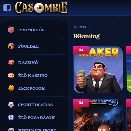
Vissza
PROMÓCIÓK
BGaming
FŐOLDAL
ÚJ
KASZINÓ
ÉLŐ KASZINÓ
JACKPOTOK
ÚJ
SPORTFOGADÁS
ÉLŐ FOGADÁSOK
VIRTUÁLIS SPORT