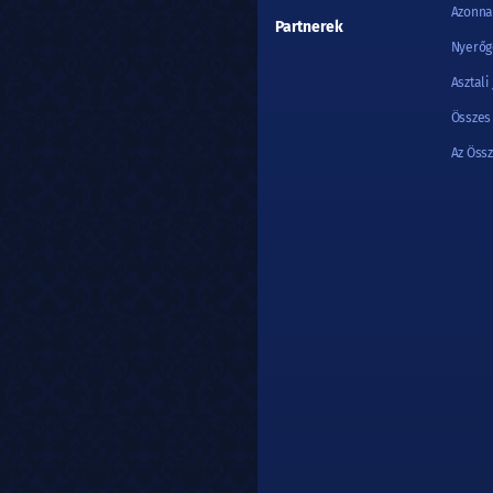
Azonnal
Partnerek
Nyerőg
Asztali
Összes
Az Össz