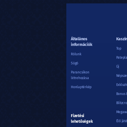
Általános
Kaszi
információk
Top
Rólunk
Patepl
Súgó
Új
Parancsikon
Népsze
létrehozása
Exkluzí
Honlaptérkép
Bonus 
Blitzc
Megaw
Fizetési
lehetőségek
Élő ját