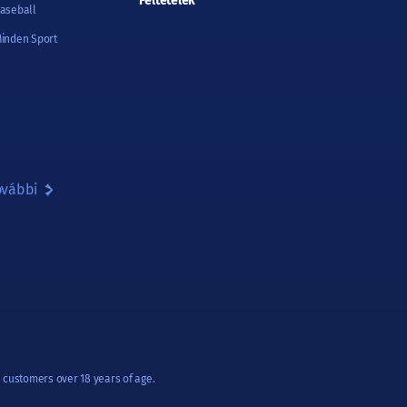
Feltételek
aseball
inden Sport
ovábbi
 customers over 18 years of age.