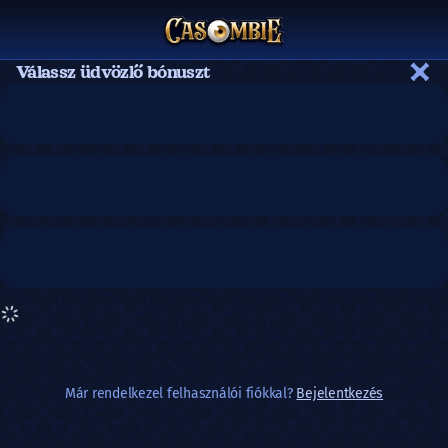
Válassz üdvözlő bónuszt
VÁLASSZ
Már rendelkezel felhasználói fiókkal?
Bejelentkezés