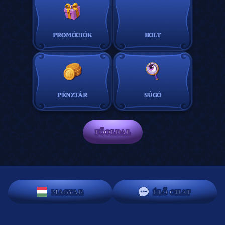
PROMÓCIÓK
BOLT
PÉNZTÁR
SÚGÓ
FŐOLDAL
MAGYAR
ÉLŐ CHAT