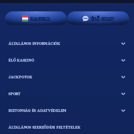
MAGYAR
ÉLŐ CHAT
ÁLTALÁNOS INFORMÁCIÓK
ÉLŐ KASZINÓ
JACKPOTOK
SPORT
BIZTONSÁG ÉS ADATVÉDELEM
ÁLTALÁNOS SZERZŐDÉSI FELTÉTELEK