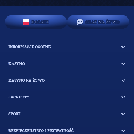
POLSKI
CZAT NA ŻYWO
INFORMACJE OGÓLNE
KASYNO
KASYNO NA ŻYWO
JACKPOTY
SPORT
BEZPIECZEŃSTWO I PRYWATNOŚĆ