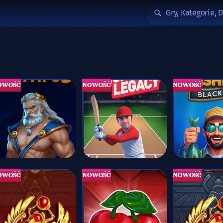
Gry, Kategorie, 
OWOŚĆ
NOWOŚĆ
NOWOŚĆ
OWOŚĆ
NOWOŚĆ
NOWOŚĆ