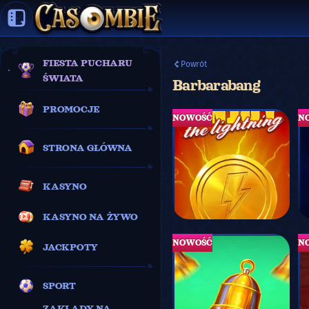
FIESTA PUCHARU
Powrót
ŚWIATA
Barbarabang
PROMOCJE
NOWOŚĆ
N
STRONA GŁÓWNA
KASYNO
KASYNO NA ŻYWO
NOWOŚĆ
N
JACKPOTY
SPORT
ZAKŁADY NA