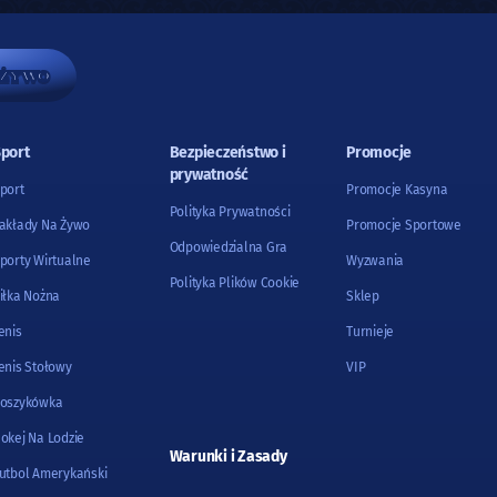
 ŻYWO
port
Bezpieczeństwo i
Promocje
prywatność
port
Promocje Kasyna
Polityka Prywatności
akłady Na Żywo
Promocje Sportowe
Odpowiedzialna Gra
porty Wirtualne
Wyzwania
Polityka Plików Cookie
iłka Nożna
Sklep
enis
Turnieje
enis Stołowy
VIP
oszykówka
okej Na Lodzie
Warunki i Zasady
utbol Amerykański