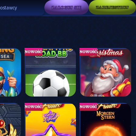
Dostawcy
ZALOGUJ SIĘ
ZAREJESTRUJ
NOWOŚĆ
NOWOŚĆ
NOWOŚĆ
NOWOŚĆ