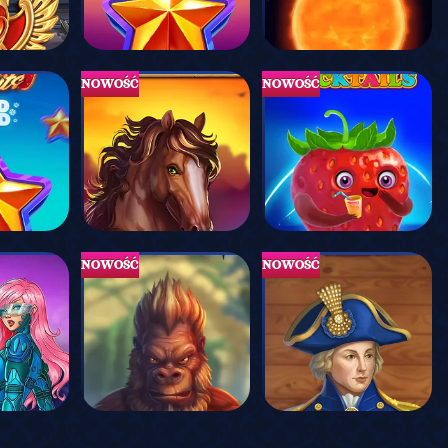
NOWOŚĆ
NOWOŚĆ
NOWOŚĆ
NOWOŚĆ