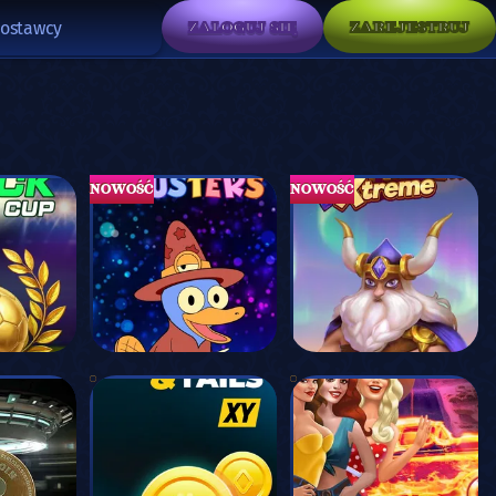
Dostawcy
ZALOGUJ SIĘ
ZAREJESTRUJ
NOWOŚĆ
NOWOŚĆ