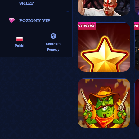
SKLEP
POZIOMY VIP
NOWOŚĆ
N
Centrum
Polski
Pomocy