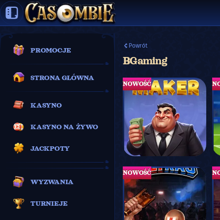
Powrót
PROMOCJE
BGaming
STRONA GŁÓWNA
NOWOŚĆ
N
KASYNO
KASYNO NA ŻYWO
JACKPOTY
NOWOŚĆ
N
WYZWANIA
TURNIEJE