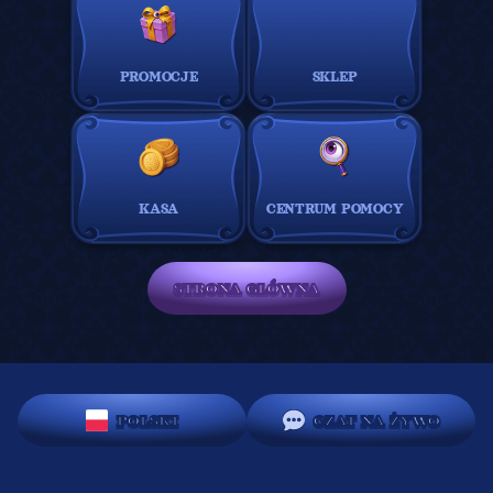
PROMOCJE
SKLEP
KASA
CENTRUM POMOCY
STRONA GŁÓWNA
POLSKI
CZAT NA ŻYWO