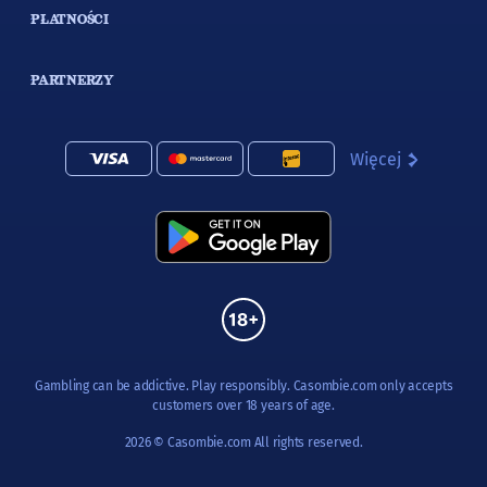
PŁATNOŚCI
PARTNERZY
Więcej
Gambling can be addictive. Play responsibly. Casombie.com only accepts
customers over 18 years of age.
2026 © Casombie.com All rights reserved.