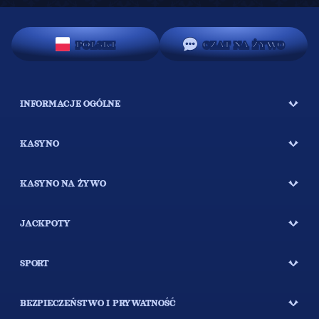
POLSKI
CZAT NA ŻYWO
INFORMACJE OGÓLNE
KASYNO
KASYNO NA ŻYWO
JACKPOTY
SPORT
BEZPIECZEŃSTWO I PRYWATNOŚĆ